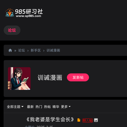
论坛
»
论坛
›
新手区
›
训诫漫画
98
5
研
训诫漫画
发新帖
习
社
全部主题
最新
热门
热帖
精华
更多
《我老婆是学生会长》