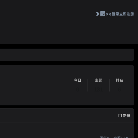
登录
立即注册
切
换
到
窄
版
今日
主题
排名
0
131
6
新窗