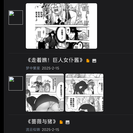
《走着瞧！巨人女仆酱》
梦中繁星
2025-2-15
《蔷薇与猪》
流云似锦
2025-2-15