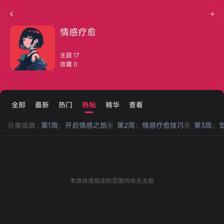
情感疗愈
主题 17
收藏 0
全部
最新
热门
热帖
精华
查看
分类信息 :
第1周：开启情感之旅
第2周：情感疗愈技巧
第3周：
5
4
本版块或指定的范围内尚无主题