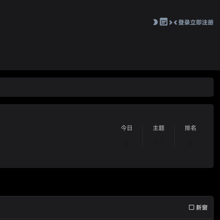
登录
立即注册
切
换
到
窄
版
今日
主题
排名
0
17
6
新窗