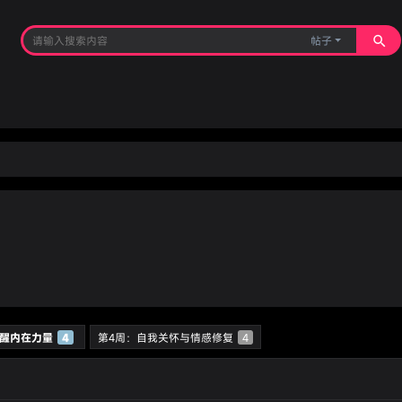
帖子
觉醒内在力量
4
第4周：自我关怀与情感修复
4