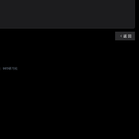
返 回
|
985研习社