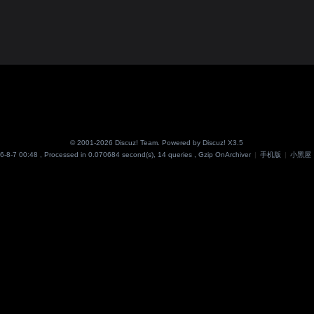
© 2001-2026
Discuz! Team
. Powered by
Discuz!
X3.5
6-8-7 00:48
, Processed in 0.070684 second(s), 14 queries , Gzip On
Archiver
|
手机版
|
小黑屋