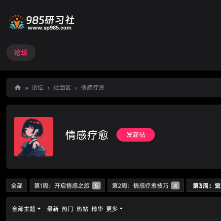
论坛
»
论坛
›
社团区
›
情感疗愈
98
5
研
情感疗愈
发新帖
习
社
全部
第1周：开启情感之旅
5
第2周：情感疗愈技巧
4
第3周：
全部主题
最新
热门
热帖
精华
更多