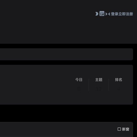
登录
立即注册
切
换
到
窄
版
今日
主题
排名
0
17
4
新窗