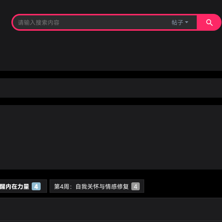
帖子
觉醒内在力量
4
第4周：自我关怀与情感修复
4