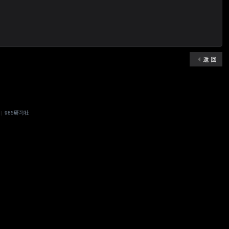
返 回
|
985研习社