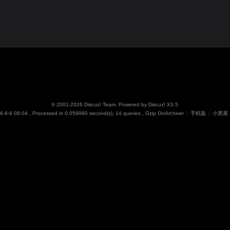
© 2001-2026
Discuz! Team
. Powered by
Discuz!
X3.5
6-8-6 08:04
, Processed in 0.059990 second(s), 14 queries , Gzip On
Archiver
|
手机版
|
小黑屋