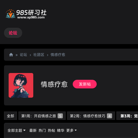
论坛
»
论坛
›
社团区
›
情感疗愈
98
5
研
情感疗愈
发新帖
习
社
全部
第1周：开启情感之旅
5
第2周：情感疗愈技巧
4
第3周：
全部主题
最新
热门
热帖
精华
更多