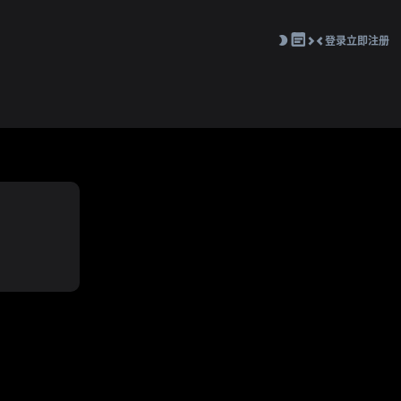
登录
立即注册
切
换
到
窄
版