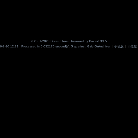
© 2001-2026
Discuz! Team
. Powered by
Discuz!
X3.5
6-8-10 12:31
, Processed in 0.032170 second(s), 5 queries , Gzip On
Archiver
|
手机版
|
小黑屋