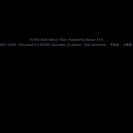
© 2001-2026
Discuz! Team
. Powered by
Discuz!
X3.5
6-8-7 19:09
, Processed in 0.061997 second(s), 12 queries , Gzip On
Archiver
|
手机版
|
小黑屋