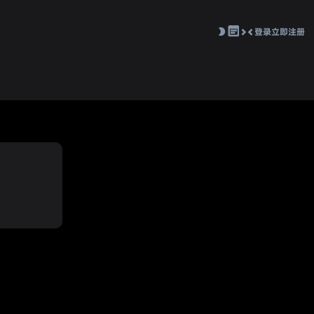
登录
立即注册
切
换
到
窄
版