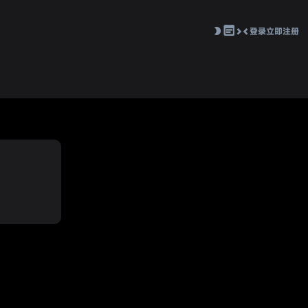
登录
立即注册
切
换
到
窄
版