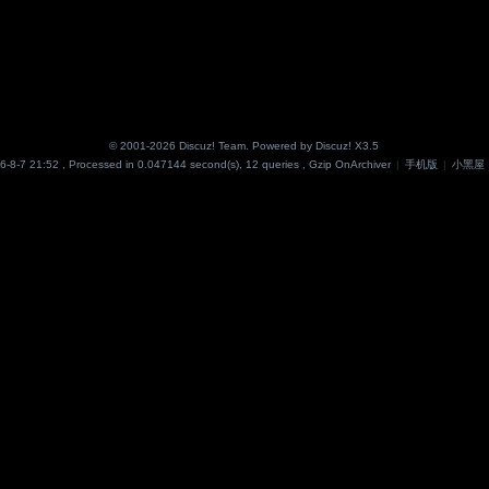
© 2001-2026
Discuz! Team
. Powered by
Discuz!
X3.5
6-8-7 21:52
, Processed in 0.047144 second(s), 12 queries , Gzip On
Archiver
|
手机版
|
小黑屋