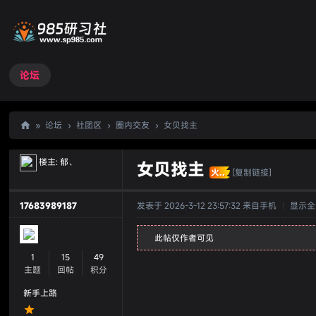
论坛
»
论坛
›
社团区
›
圈内交友
›
女贝找主
98
楼主:
郁、
女贝找主
5
火..
[复制链接]
研
17683989187
发表于 2026-3-12 23:57:32
来自手机
|
显示全
习
社
此帖仅作者可见
1
15
49
主题
回帖
积分
新手上路