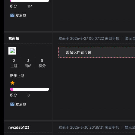
积分
114
发消息
找南粮
发表于 2026-3-27 00:07:22
来自手机
|
显示
此帖仅作者可见
0
3
8
主题
回帖
积分
新手上路
积分
8
发消息
nwzdsb123
发表于 2026-3-30 20:35:31
来自手机
|
显示