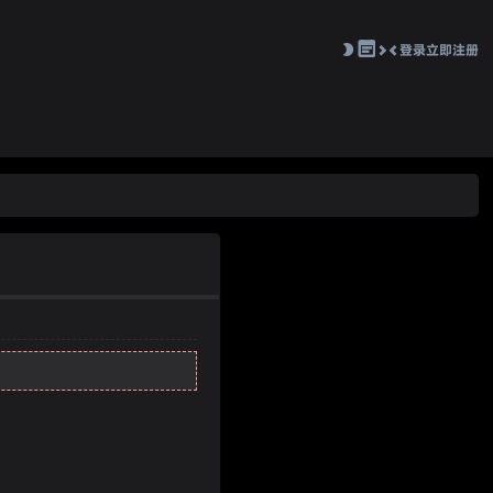
登录
立即注册
切
换
到
窄
版