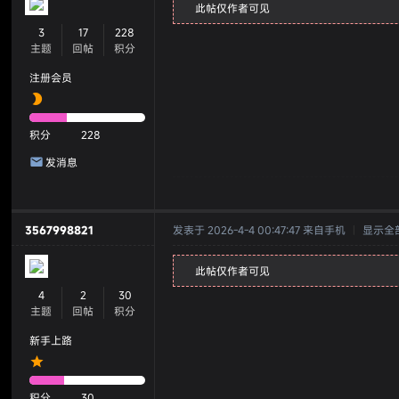
此帖仅作者可见
3
17
228
主题
回帖
积分
注册会员
积分
228
发消息
3567998821
发表于 2026-4-4 00:47:47
来自手机
|
显示全
此帖仅作者可见
4
2
30
主题
回帖
积分
新手上路
积分
30