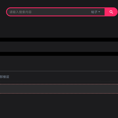
帖子
部楼层