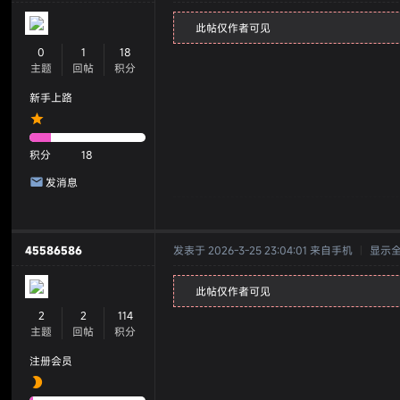
此帖仅作者可见
0
1
18
主题
回帖
积分
新手上路
积分
18
发消息
45586586
发表于 2026-3-25 23:04:01
来自手机
|
显示
此帖仅作者可见
2
2
114
主题
回帖
积分
注册会员