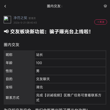
圈内交友
净罚之契
管理员
关注
2026-5-21 08:40:43
📢 交友板块新功能：骗子曝光台上线啦！
圈内交友
昵称
站长
年龄
100
性别
男
目的
交友聊天
坐标
湖北
完成【训诫视频】区推广任务可查看联系方
联系方式
式