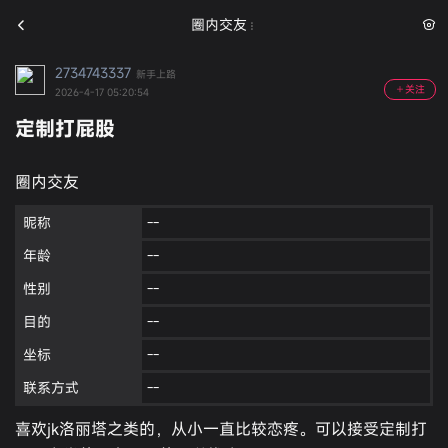
圈内交友
2734743337
新手上路
关注
2026-4-17 05:20:54
定制打屁股
圈内交友
昵称
--
年龄
--
性别
--
目的
--
坐标
--
联系方式
--
喜欢jk洛丽塔之类的，从小一直比较恋疼。可以接受定制打